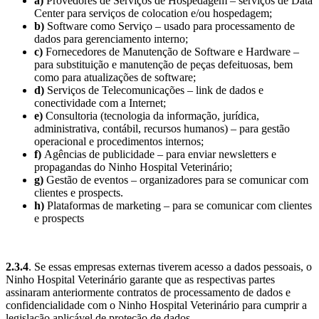
a)
Provedores de Serviços de Hospedagem – serviços de Data
Center para serviços de colocation e/ou hospedagem;
b)
Software como Serviço – usado para processamento de
dados para gerenciamento interno;
c)
Fornecedores de Manutenção de Software e Hardware –
para substituição e manutenção de peças defeituosas, bem
como para atualizações de software;
d)
Serviços de Telecomunicações – link de dados e
conectividade com a Internet;
e)
Consultoria (tecnologia da informação, jurídica,
administrativa, contábil, recursos humanos) – para gestão
operacional e procedimentos internos;
f)
Agências de publicidade – para enviar newsletters e
propagandas do Ninho Hospital Veterinário;
g)
Gestão de eventos – organizadores para se comunicar com
clientes e prospects.
h)
Plataformas de marketing – para se comunicar com clientes
e prospects
2.3.4
. Se essas empresas externas tiverem acesso a dados pessoais, o
Ninho Hospital Veterinário garante que as respectivas partes
assinaram anteriormente contratos de processamento de dados e
confidencialidade com o Ninho Hospital Veterinário para cumprir a
legislação aplicável de proteção de dados.