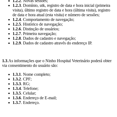
1.2.2
. Novas sessões;
1.2.3
. Domínio, utk, registro de data e hora inicial (primeira
visita), último registro de data e hora (última visita), registro
de data e hora atual (esta visita) e número de sessões;
1.2.4
. Comportamento de navegação;
1.2.5
. Histórico de navegação;
1.2.6
. Distinção de usuários;
1.2.7
. Primeira navegação;
1.2.8
. Dados de cadastro e navegação;
1.2.9
. Dados de cadastro através do endereço IP.
1.3
.As informações que o Ninho Hospital Veterinário poderá obter
via consentimento do usuário são:
1.3.1
. Nome completo;
1.3.2
. CPF;
1.3.3
. RG;
1.3.4
. Telefone;
1.3.5
. Celular;
1.3.6
. Endereço de E-mail;
1.3.7
. Endereço.