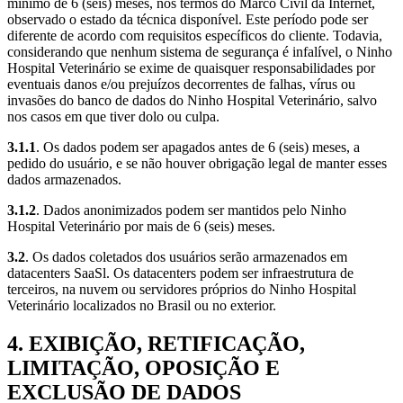
mínimo de 6 (seis) meses, nos termos do Marco Civil da Internet,
observado o estado da técnica disponível. Este período pode ser
diferente de acordo com requisitos específicos do cliente. Todavia,
considerando que nenhum sistema de segurança é infalível, o Ninho
Hospital Veterinário se exime de quaisquer responsabilidades por
eventuais danos e/ou prejuízos decorrentes de falhas, vírus ou
invasões do banco de dados do Ninho Hospital Veterinário, salvo
nos casos em que tiver dolo ou culpa.
3.1.1
. Os dados podem ser apagados antes de 6 (seis) meses, a
pedido do usuário, e se não houver obrigação legal de manter esses
dados armazenados.
3.1.2
. Dados anonimizados podem ser mantidos pelo Ninho
Hospital Veterinário por mais de 6 (seis) meses.
3.2
. Os dados coletados dos usuários serão armazenados em
datacenters SaaSl. Os datacenters podem ser infraestrutura de
terceiros, na nuvem ou servidores próprios do Ninho Hospital
Veterinário localizados no Brasil ou no exterior.
4. EXIBIÇÃO, RETIFICAÇÃO,
LIMITAÇÃO, OPOSIÇÃO E
EXCLUSÃO DE DADOS