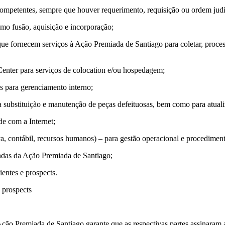
 competentes, sempre que houver requerimento, requisição ou ordem judi
omo fusão, aquisição e incorporação;
que fornecem serviços à Ação Premiada de Santiago para coletar, proce
enter para serviços de colocation e/ou hospedagem;
s para gerenciamento interno;
substituição e manutenção de peças defeituosas, bem como para atual
de com a Internet;
iva, contábil, recursos humanos) – para gestão operacional e procedimen
andas da Ação Premiada de Santiago;
ientes e prospects.
e prospects
 Ação Premiada de Santiago garante que as respectivas partes assinaram