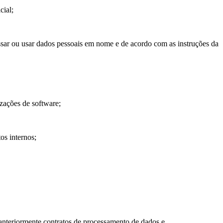
cial;
ssar ou usar dados pessoais em nome e de acordo com as instruções da
izações de software;
tos internos;
 anteriormente contratos de processamento de dados e