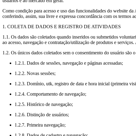
usuários e ao mercado em geral.
Como condição para acesso e uso das funcionalidades do website da Aç
conferindo, assim, sua livre e expressa concordância com os termos a
1. COLETA DE DADOS E REGISTRO DE ATIVIDADES
1.1. Os dados são coletados quando inseridos ou submetidos voluntari
ao acesso, navegação e contratação/utilização de produtos e serviços. 
1.2. Os únicos dados coletados sem o consentimento do usuário são o
1.2.1. Dados de sessões, navegação e páginas acessadas;
1.2.2. Novas sessões;
1.2.3. Domínio, utk, registro de data e hora inicial (primeira visi
1.2.4. Comportamento de navegação;
1.2.5. Histórico de navegação;
1.2.6. Distinção de usuários;
1.2.7. Primeira navegação;
1.2.8. Dados de cadastro e navegação;