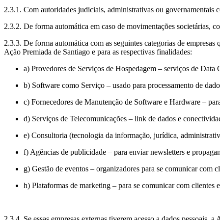
2.3.1. Com autoridades judiciais, administrativas ou governamentais
2.3.2. De forma automática em caso de movimentações societárias, c
2.3.3. De forma automática com as seguintes categorias de empresas 
Ação Premiada de Santiago e para as respectivas finalidades:
a) Provedores de Serviços de Hospedagem – serviços de Data C
b) Software como Serviço – usado para processamento de dado
c) Fornecedores de Manutenção de Software e Hardware – para 
d) Serviços de Telecomunicações – link de dados e conectivida
e) Consultoria (tecnologia da informação, jurídica, administrat
f) Agências de publicidade – para enviar newsletters e propag
g) Gestão de eventos – organizadores para se comunicar com cl
h) Plataformas de marketing – para se comunicar com clientes 
2.3.4. Se essas empresas externas tiverem acesso a dados pessoais, a